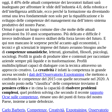
oggi, il 40% delle attuali competenze dei lavoratori italiani sarà
inadeguato per affrontare le sfide dell’industria 4.0, della robotica e
dell’intelligenza artificiale, ecco perché la formazione sta diventando
ormai una leva fondamentale non solo per la riqualificazione e lo
sviluppo delle competenze del management ma dell’intero sistema
produttivo del nostro Paese.
Ormai è quasi un luogo comune dire che molte delle attuali
professioni fra 10 anni scompariranno. Più delicato e difficile è
invece individuare il nuovo skillset della forza lavoro del futuro. E
qui non mancano le sorprese perché accanto agli economisti, i
tecnici e gli scienziati le imprese del futuro avranno bisogno anche
di
competenze umanistiche
, letterati, giornalisti, filosofi, psicologi,
sociologi. Profili in grado di produrre idee e contenuti per raccontare
aziende sempre più liquide e in trasformazione. Profili
multidisciplinari capaci di dialogare con la tecnica attraverso un
approccio creativo. La
creatività
è infatti la competenza in grande
ascesa secondo i
dati dell’Osservatorio Expotraining
che mettono a
confronto le competenze del 2015 con quelle necessarie nel 2020. A
secondo posto nella “classifica” delle competenze troviamo il
pensiero critico
e in cima la capacità di
risolvere problemi
complessi
, quel problem solving che secondo il recente
rapporto
Ocse sulle competenze
, rimane uno dei punti di forza del nostro
Paese, insieme a tante debolezze.
Carlo Barberis
,
Competenze
,
Creatività
,
Expotraining
,
Osservatorio